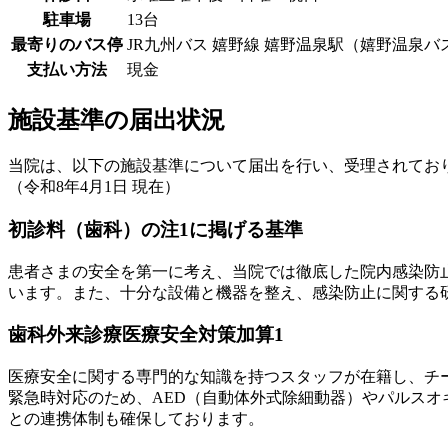
駐車場
13台
最寄りのバス停
JR九州バス 嬉野線 嬉野温泉駅（嬉野温泉バ
支払い方法
現金
施設基準の届出状況
当院は、以下の施設基準について届出を行い、受理されてお
（令和8年4月1日 現在）
初診料（歯科）の注1に掲げる基準
患者さまの安全を第一に考え、当院では徹底した院内感染防
います。また、十分な設備と機器を整え、感染防止に関する
歯科外来診療医療安全対策加算1
医療安全に関する専門的な知識を持つスタッフが在籍し、チ
緊急時対応のため、AED（自動体外式除細動器）やパルス
との連携体制も確保しております。