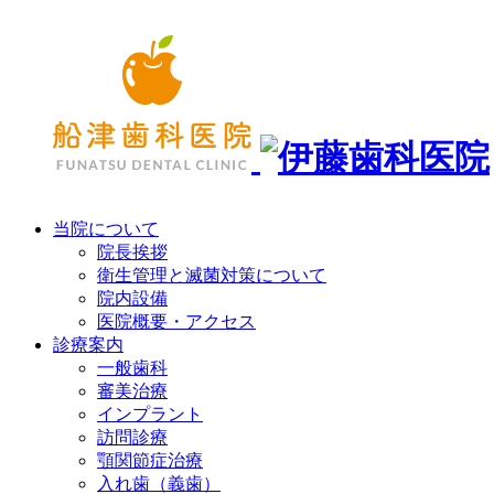
当院について
院長挨拶
衛生管理と滅菌対策について
院内設備
医院概要・アクセス
診療案内
一般歯科
審美治療
インプラント
訪問診療
顎関節症治療
入れ歯（義歯）