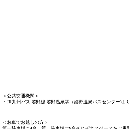
＜公共交通機関＞
・JR九州バス 嬉野線 嬉野温泉駅（嬉野温泉バスセンター)よ
＜お車でお越しの方＞
第一駐車場に4台、第二駐車場に9台それぞれスペースをご用