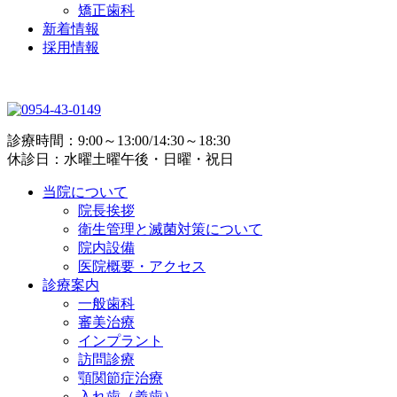
矯正歯科
新着情報
採用情報
診療時間：9:00～13:00/14:30～18:30
休診日：水曜土曜午後・日曜・祝日
当院について
院長挨拶
衛生管理と滅菌対策について
院内設備
医院概要・アクセス
診療案内
一般歯科
審美治療
インプラント
訪問診療
顎関節症治療
入れ歯（義歯）