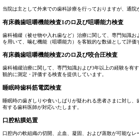
当院は主として外来での歯科診療を行っておりますが、通院
有床義歯咀嚼機能検査1のロ及び咀嚼能力検査
歯科補綴（被せ物や入れ歯など）治療に関して、専門知識お
を用いて、噛む機能（咀嚼能力）を客観的な数値として評価
有床義歯咀嚼機能検査2のロ及び咬合圧検査
歯科補綴治療に関して、専門知識および3年以上の経験を有
観的に測定・評価する検査を提供しています。
睡眠時歯科筋電図検査
睡眠時の歯ぎしりや食いしばりが疑われる患者さまに対し、
有する歯科医師が対応いたします。
口腔粘膜処置
口腔内の軟組織の切開、止血、凝固、および蒸散が可能なレ