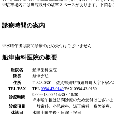
※駐車場内には当院以外の駐車スペースがあります。下図を
診療時間の案内
※水曜午後は訪問診療のため受付はございません
船津歯科医院の概要
医院名
船津歯科医院
院長
船津光弘
住所
〒843-0301 佐賀県嬉野市嬉野町大字下宿乙22
TEL/FAX
TEL
0954-43-0149
/FAX 0954-43-0150
9:00～13:00 / 14:30～18:30
診療時間
※水曜午後は訪問診療のため受付はございま
診療項目
一般歯科、小児歯科、矯正歯科、審美治療、
休診日
水曜土曜午後・日曜・祝日